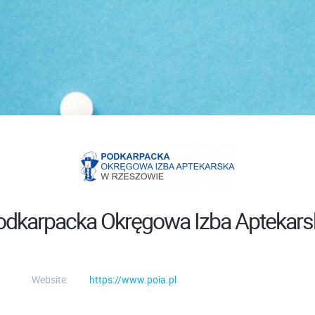
odkarpacka Okręgowa Izba Aptekars
Website:
https://www.poia.pl